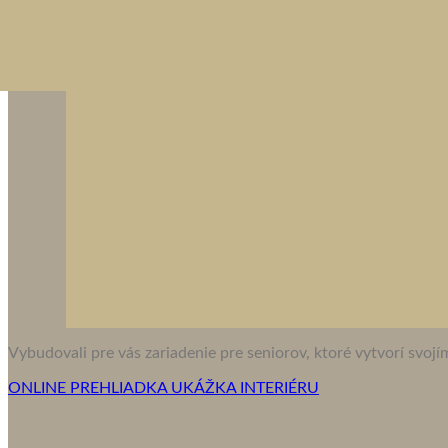
Vybudovali pre vás zariadenie pre seniorov, ktoré vytvorí svo
ONLINE PREHLIADKA
UKÁŽKA INTERIÉRU