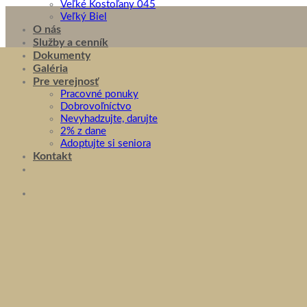
Veľké Kostoľany 045
Veľký Biel
O nás
Služby a cenník
Dokumenty
Galéria
Pre verejnosť
Pracovné ponuky
Dobrovoľníctvo
Nevyhadzujte, darujte
2% z dane
Adoptujte si seniora
Kontakt