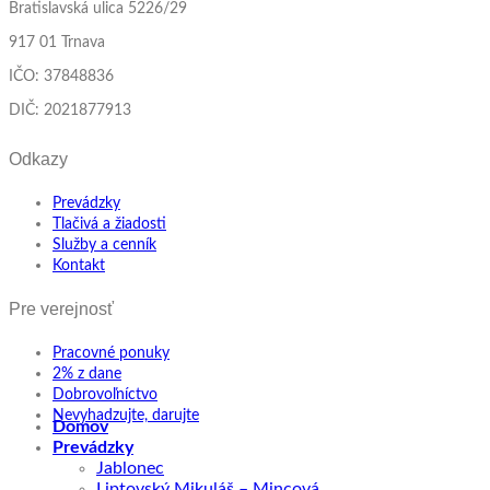
Bratislavská ulica 5226/29
917 01 Trnava
IČO: 37848836
DIČ: 2021877913
Odkazy
Prevádzky
Tlačivá a žiadosti
Služby a cenník
Kontakt
Pre verejnosť
Pracovné ponuky
2% z dane
Dobrovoľníctvo
Nevyhadzujte, darujte
Domov
Prevádzky
Jablonec
Liptovský Mikuláš – Mincová