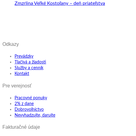
Zmzrlina Veľké Kostoľany – deň priateľstva
Odkazy
Prevádzky
Tlačivá a žiadosti
Služby a cenník
Kontakt
Pre verejnosť
Pracovné ponuky
2% z dane
Dobrovoľníctvo
Nevyhadzujte, darujte
Fakturačné údaje