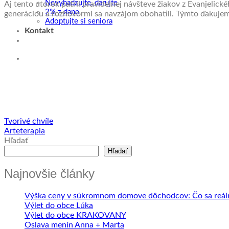
Nevyhadzujte, darujte
Aj tento utorok patril pravidelnej návšteve žiakov z Evanjelick
2% z dane
generáciou a rozhovormi sa navzájom obohatili. Týmto ďakujeme
Adoptujte si seniora
Kontakt
Tvorivé chvíle
Arteterapia
Hľadať
Hľadať
Najnovšie články
Výška ceny v súkromnom domove dôchodcov: Čo sa reálne
Výlet do obce Lúka
Výlet do obce KRAKOVANY
Oslava menín Anna + Marta