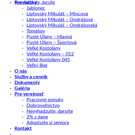
Prevádzky
Nevyhadzujte, darujte
Jablonec
Liptovský Mikuláš – Mincová
Liptovský Mikuláš – Ondrášová
Liptovský Mikuláš – Ondrášovská
Tomášov
Pusté Úľany – Hlavná
Pusté Úľany – Športová
Veľké Kostoľany
Veľké Kostoľany – 012
Veľké Kostoľany 045
Veľký Biel
O nás
Služby a cenník
Dokumenty
Galéria
Pre verejnosť
Pracovné ponuky
Dobrovoľníctvo
Nevyhadzujte, darujte
2% z dane
Adoptujte si seniora
Kontakt