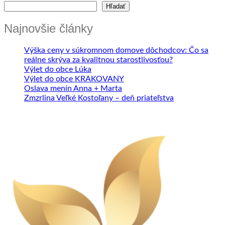
Hľadať
Najnovšie články
Výška ceny v súkromnom domove dôchodcov: Čo sa
reálne skrýva za kvalitnou starostlivosťou?
Výlet do obce Lúka
Výlet do obce KRAKOVANY
Oslava menín Anna + Marta
Zmzrlina Veľké Kostoľany – deň priateľstva