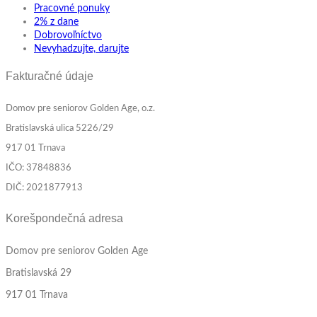
Pracovné ponuky
2% z dane
Dobrovoľníctvo
Nevyhadzujte, darujte
Fakturačné údaje
Domov pre seniorov Golden Age, o.z.
Bratislavská ulica 5226/29
917 01 Trnava
IČO: 37848836
DIČ: 2021877913
Korešpondečná adresa
Domov pre seniorov Golden Age
Bratislavská 29
917 01 Trnava