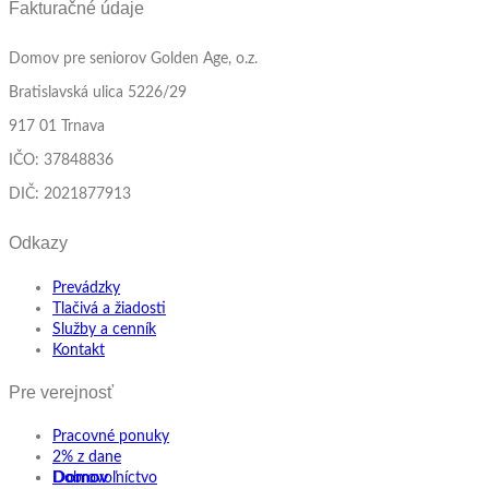
Fakturačné údaje
Domov pre seniorov Golden Age, o.z.
Bratislavská ulica 5226/29
917 01 Trnava
IČO: 37848836
DIČ: 2021877913
Odkazy
Prevádzky
Tlačivá a žiadosti
Služby a cenník
Kontakt
Pre verejnosť
Pracovné ponuky
2% z dane
Domov
Dobrovoľníctvo