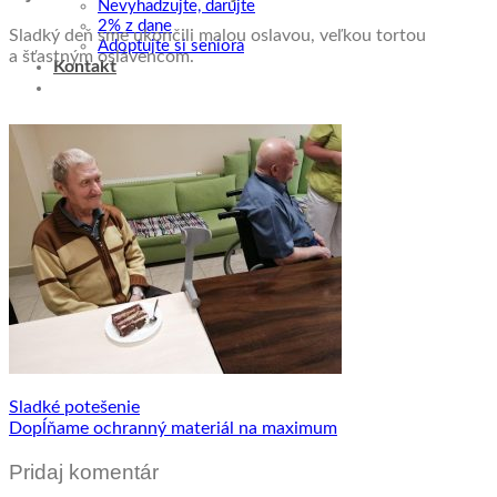
Nevyhadzujte, darujte
2% z dane
Sladký deň sme ukončili malou oslavou, veľkou tortou
Adoptujte si seniora
a šťastným oslávencom.
Kontakt
Sladké potešenie
Dopĺňame ochranný materiál na maximum
Pridaj komentár