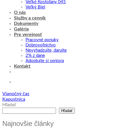
Veľké Kostoľany 045
Veľký Biel
O nás
Služby a cenník
Dokumenty
Galéria
Pre verejnosť
Pracovné ponuky
Dobrovoľníctvo
Nevyhadzujte, darujte
2% z dane
Adoptujte si seniora
Kontakt
Vianočný čas
Kapustnica
Hľadať
Hľadať
Najnovšie články