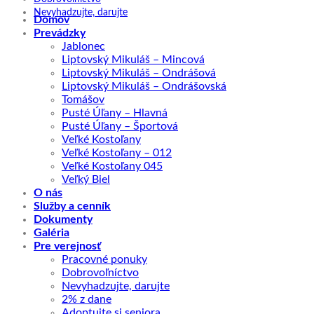
Nevyhadzujte, darujte
Domov
Prevádzky
Jablonec
Liptovský Mikuláš – Mincová
Liptovský Mikuláš – Ondrášová
Liptovský Mikuláš – Ondrášovská
Tomášov
Pusté Úľany – Hlavná
Pusté Úľany – Športová
Veľké Kostoľany
Veľké Kostoľany – 012
Veľké Kostoľany 045
Veľký Biel
O nás
Služby a cenník
Dokumenty
Galéria
Pre verejnosť
Pracovné ponuky
Dobrovoľníctvo
Nevyhadzujte, darujte
2% z dane
Adoptujte si seniora