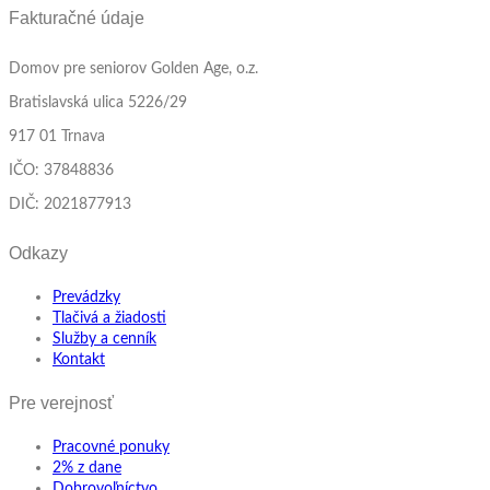
Fakturačné údaje
Domov pre seniorov Golden Age, o.z.
Bratislavská ulica 5226/29
917 01 Trnava
IČO: 37848836
DIČ: 2021877913
Odkazy
Prevádzky
Tlačivá a žiadosti
Služby a cenník
Kontakt
Pre verejnosť
Pracovné ponuky
2% z dane
Dobrovoľníctvo