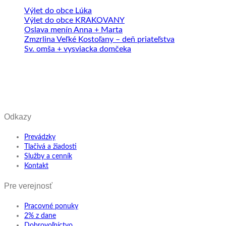
Výlet do obce Lúka
Výlet do obce KRAKOVANY
Oslava menín Anna + Marta
Zmzrlina Veľké Kostoľany – deň priateľstva
Sv. omša + vysviacka domčeka
Odkazy
Prevádzky
Tlačivá a žiadosti
Služby a cenník
Kontakt
Pre verejnosť
Pracovné ponuky
2% z dane
Dobrovoľníctvo