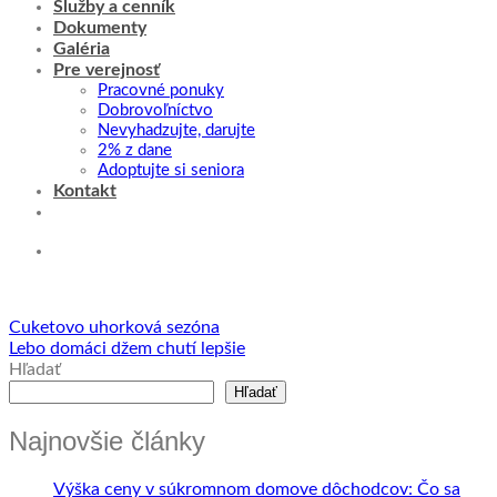
Služby a cenník
Dokumenty
Galéria
Pre verejnosť
Pracovné ponuky
Dobrovoľníctvo
Nevyhadzujte, darujte
2% z dane
Adoptujte si seniora
Kontakt
Cuketovo uhorková sezóna
Lebo domáci džem chutí lepšie
Hľadať
Hľadať
Najnovšie články
Výška ceny v súkromnom domove dôchodcov: Čo sa