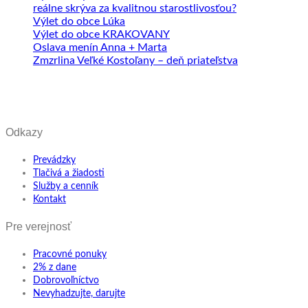
reálne skrýva za kvalitnou starostlivosťou?
Výlet do obce Lúka
Výlet do obce KRAKOVANY
Oslava menín Anna + Marta
Zmzrlina Veľké Kostoľany – deň priateľstva
Odkazy
Prevádzky
Tlačivá a žiadosti
Služby a cenník
Kontakt
Pre verejnosť
Pracovné ponuky
2% z dane
Dobrovoľníctvo
Nevyhadzujte, darujte