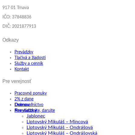
917 01 Trnava
IČO: 37848836
DIČ: 2021877913
Odkazy
Prevádzky
Tlačivá a žiadosti
Služby a cenník
Kontakt
Pre verejnosť
Pracovné ponuky
2% z dane
Domov
Dobrovoľníctvo
Prevádzky
Nevyhadzujte, darujte
Jablonec
Liptovský Mikuláš – Mincová
Liptovský Mikuláš – Ondrášová
Liptovský Mikuláš – Ondrášovská