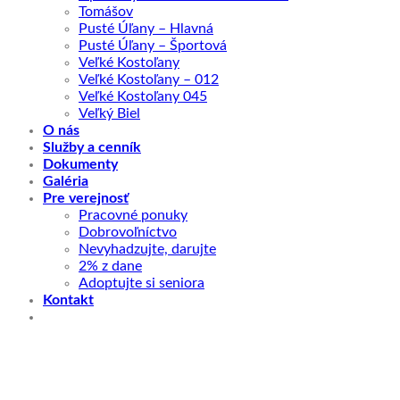
Tomášov
Pusté Úľany – Hlavná
Pusté Úľany – Športová
Veľké Kostoľany
Veľké Kostoľany – 012
Veľké Kostoľany 045
Veľký Biel
O nás
Služby a cenník
Dokumenty
Galéria
Pre verejnosť
Pracovné ponuky
Dobrovoľníctvo
Nevyhadzujte, darujte
2% z dane
Adoptujte si seniora
Kontakt