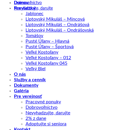
Domov
Dobrovoľníctvo
Prevádzky
Nevyhadzujte, darujte
Jablonec
Liptovský Mikuláš – Mincová
Liptovský Mikuláš – Ondrášová
Liptovský Mikuláš – Ondrášovská
Tomášov
Pusté Úľany – Hlavná
Pusté Úľany – Športová
Veľké Kostoľany
Veľké Kostoľany – 012
Veľké Kostoľany 045
Veľký Biel
O nás
Služby a cenník
Dokumenty
Galéria
Pre verejnosť
Pracovné ponuky
Dobrovoľníctvo
Nevyhadzujte, darujte
2% z dane
Adoptujte si seniora
Kontakt