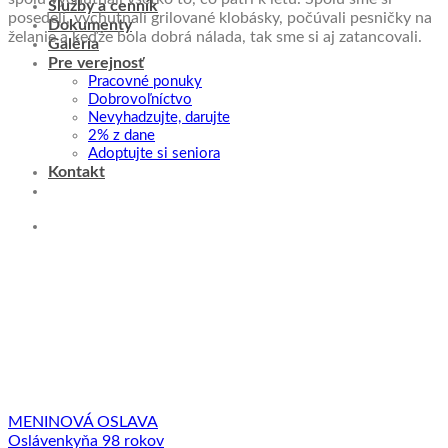
Služby a cenník
posedeli, vychutnali grilované klobásky, počúvali pesničky na
Dokumenty
želanie a keďže bola dobrá nálada, tak sme si aj zatancovali.
Galéria
Pre verejnosť
Pracovné ponuky
Dobrovoľníctvo
Nevyhadzujte, darujte
2% z dane
Adoptujte si seniora
Kontakt
MENINOVÁ OSLAVA
Oslávenkyňa 98 rokov