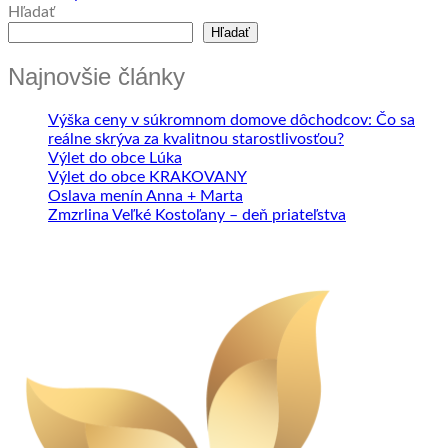
Hľadať
Hľadať
Najnovšie články
Výška ceny v súkromnom domove dôchodcov: Čo sa
reálne skrýva za kvalitnou starostlivosťou?
Výlet do obce Lúka
Výlet do obce KRAKOVANY
Oslava menín Anna + Marta
Zmzrlina Veľké Kostoľany – deň priateľstva