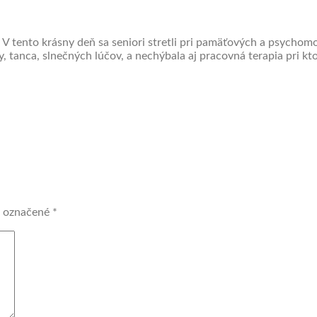
e! V tento krásny deň sa seniori stretli pri pamäťových a psychom
 tanca, slnečných lúčov, a nechýbala aj pracovná terapia pri kto
ú označené
*