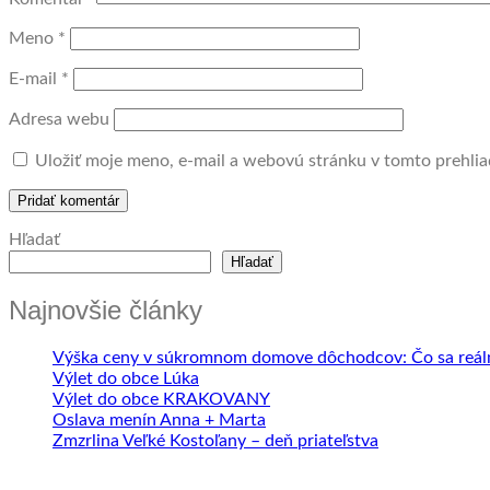
Meno
*
E-mail
*
Adresa webu
Uložiť moje meno, e-mail a webovú stránku v tomto prehli
Hľadať
Hľadať
Najnovšie články
Výška ceny v súkromnom domove dôchodcov: Čo sa reálne
Výlet do obce Lúka
Výlet do obce KRAKOVANY
Oslava menín Anna + Marta
Zmzrlina Veľké Kostoľany – deň priateľstva