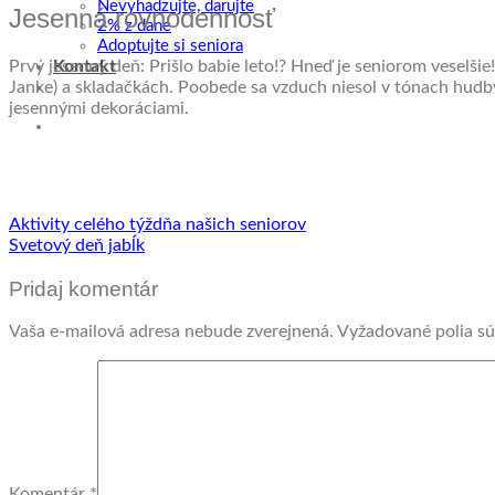
Nevyhadzujte, darujte
Jesenná rovnodennosť
2% z dane
Adoptujte si seniora
Prvý jesenný deň: Prišlo babie leto!? Hneď je seniorom veselši
Kontakt
Janke) a skladačkách. Poobede sa vzduch niesol v tónach hudby,
jesennými dekoráciami.
Aktivity celého týždňa našich seniorov
Svetový deň jabĺk
Pridaj komentár
Vaša e-mailová adresa nebude zverejnená.
Vyžadované polia s
Komentár
*