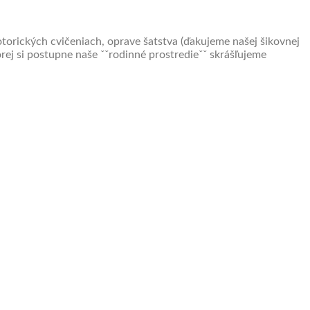
otorických cvičeniach, oprave šatstva (ďakujeme našej šikovnej
rej si postupne naše ˇˇrodinné prostredieˇˇ skrášľujeme