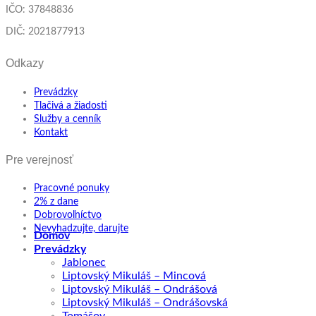
IČO: 37848836
DIČ: 2021877913
Odkazy
Prevádzky
Tlačivá a žiadosti
Služby a cenník
Kontakt
Pre verejnosť
Pracovné ponuky
2% z dane
Dobrovoľníctvo
Nevyhadzujte, darujte
Domov
Prevádzky
Jablonec
Liptovský Mikuláš – Mincová
Liptovský Mikuláš – Ondrášová
Liptovský Mikuláš – Ondrášovská