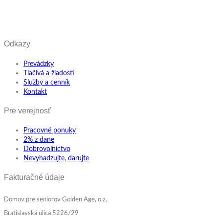
Odkazy
Prevádzky
Tlačivá a žiadosti
Služby a cenník
Kontakt
Pre verejnosť
Pracovné ponuky
2% z dane
Dobrovoľníctvo
Nevyhadzujte, darujte
Fakturačné údaje
Domov pre seniorov Golden Age, o.z.
Bratislavská ulica 5226/29