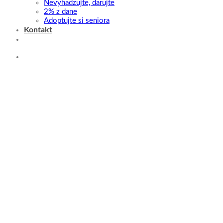
Nevyhadzujte, darujte
2% z dane
Adoptujte si seniora
Kontakt