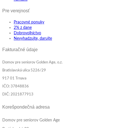
Pre verejnosť
Pracovné ponuky
2% z dane
Dobrovoľníctvo
Nevyhadzujte, darujte
Fakturačné údaje
Domov pre seniorov Golden Age, o.z.
Bratislavská ulica 5226/29
917 01 Trnava
IČO: 37848836
DIČ: 2021877913
Korešpondečná adresa
Domov pre seniorov Golden Age