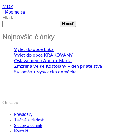
MDŽ
Hýbeme sa
Hľadať
Hľadať
Najnovšie články
Výlet do obce Lúka
Výlet do obce KRAKOVANY
Oslava menín Anna + Marta
Zmzrlina Veľké Kostoľany – deň priateľstva
Sv. omša + vysviacka domčeka
Odkazy
Prevádzky
Tlačivá a žiadosti
Služby a cenník
Kontakt