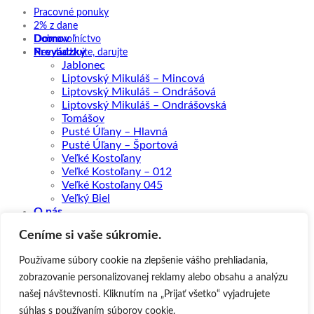
Pracovné ponuky
2% z dane
Domov
Dobrovoľníctvo
Prevádzky
Nevyhadzujte, darujte
Jablonec
Liptovský Mikuláš – Mincová
Liptovský Mikuláš – Ondrášová
Liptovský Mikuláš – Ondrášovská
Tomášov
Pusté Úľany – Hlavná
Pusté Úľany – Športová
Veľké Kostoľany
Veľké Kostoľany – 012
Veľké Kostoľany 045
Veľký Biel
O nás
Služby a cenník
Ceníme si vaše súkromie.
Dokumenty
Galéria
Používame súbory cookie na zlepšenie vášho prehliadania,
Pre verejnosť
Pracovné ponuky
zobrazovanie personalizovanej reklamy alebo obsahu a analýzu
Dobrovoľníctvo
našej návštevnosti. Kliknutím na „Prijať všetko“ vyjadrujete
Nevyhadzujte, darujte
súhlas s používaním súborov cookie.