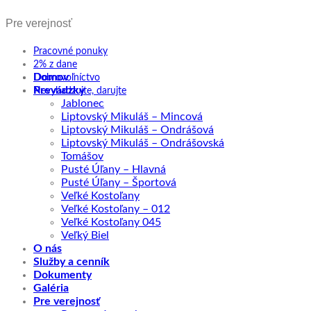
Pre verejnosť
Pracovné ponuky
2% z dane
Domov
Dobrovoľníctvo
Prevádzky
Nevyhadzujte, darujte
Jablonec
Liptovský Mikuláš – Mincová
Liptovský Mikuláš – Ondrášová
Liptovský Mikuláš – Ondrášovská
Tomášov
Pusté Úľany – Hlavná
Pusté Úľany – Športová
Veľké Kostoľany
Veľké Kostoľany – 012
Veľké Kostoľany 045
Veľký Biel
O nás
Služby a cenník
Dokumenty
Galéria
Pre verejnosť