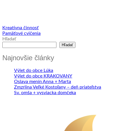
Kreatívna činnosť
Pamäťové cvičenia
Hľadať
Hľadať
Najnovšie články
Výlet do obce Lúka
Výlet do obce KRAKOVANY
Oslava menín Anna + Marta
Zmzrlina Veľké Kostoľany – deň priateľstva
Sv. omša + vysviacka domčeka