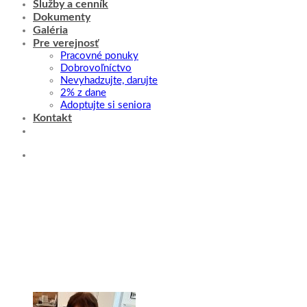
Služby a cenník
Dokumenty
Galéria
Pre verejnosť
Pracovné ponuky
Dobrovoľníctvo
Nevyhadzujte, darujte
2% z dane
Adoptujte si seniora
Kontakt