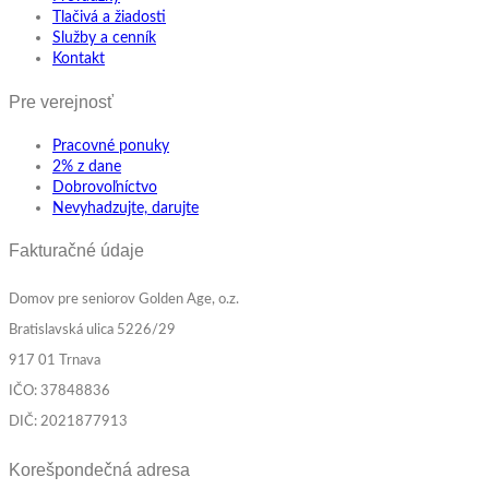
Tlačivá a žiadosti
Služby a cenník
Kontakt
Pre verejnosť
Pracovné ponuky
2% z dane
Dobrovoľníctvo
Nevyhadzujte, darujte
Fakturačné údaje
Domov pre seniorov Golden Age, o.z.
Bratislavská ulica 5226/29
917 01 Trnava
IČO: 37848836
DIČ: 2021877913
Korešpondečná adresa