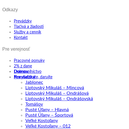
Odkazy
Prevádzky
Tlačivá a žiadosti
Služby a cenník
Kontakt
Pre verejnosť
Pracovné ponuky
2% z dane
Domov
Dobrovoľníctvo
Prevádzky
Nevyhadzujte, darujte
Jablonec
Liptovský Mikuláš – Mincová
Liptovský Mikuláš – Ondrášová
Liptovský Mikuláš – Ondrášovská
Tomášov
Pusté Úľany – Hlavná
Pusté Úľany – Športová
Veľké Kostoľany
Veľké Kostoľany – 012