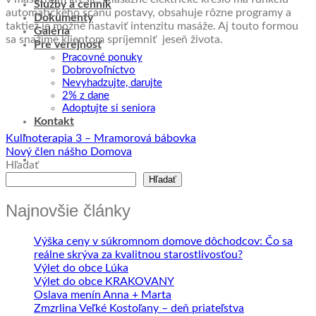
Služby a cenník
automatického scanu postavy, obsahuje rôzne programy a
Dokumenty
taktiež je možné nastaviť intenzitu masáže. Aj touto formou
Galéria
sa snažíme klientom spríjemniť jeseň života.
Pre verejnosť
Pracovné ponuky
Dobrovoľníctvo
Nevyhadzujte, darujte
2% z dane
Adoptujte si seniora
Kontakt
Kulinoterapia 3 – Mramorová bábovka
Nový člen nášho Domova
Hľadať
Hľadať
Najnovšie články
Výška ceny v súkromnom domove dôchodcov: Čo sa
reálne skrýva za kvalitnou starostlivosťou?
Výlet do obce Lúka
Výlet do obce KRAKOVANY
Oslava menín Anna + Marta
Zmzrlina Veľké Kostoľany – deň priateľstva