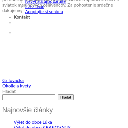
Nevyhadzujte, darujte
sviatok meninových oslávencov. Za pohostenie srdečne
2% z dane
ďakujeme.
Adoptujte si seniora
Kontakt
Grilovačka
Okolie a kvety
Hľadať
Hľadať
Najnovšie články
Výlet do obce Lúka
Výlet do obce KRAKOVANY