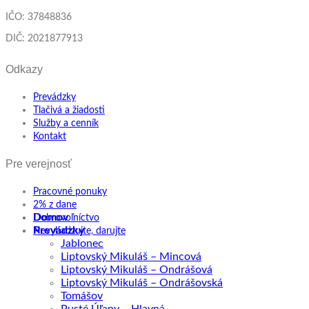
IČO: 37848836
DIČ: 2021877913
Odkazy
Prevádzky
Tlačivá a žiadosti
Služby a cenník
Kontakt
Pre verejnosť
Pracovné ponuky
2% z dane
Domov
Dobrovoľníctvo
Prevádzky
Nevyhadzujte, darujte
Jablonec
Liptovský Mikuláš – Mincová
Liptovský Mikuláš – Ondrášová
Liptovský Mikuláš – Ondrášovská
Tomášov
Pusté Úľany – Hlavná