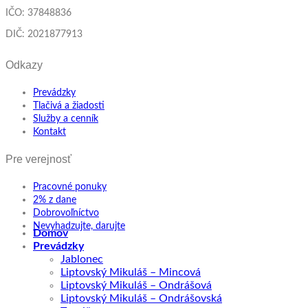
IČO: 37848836
DIČ: 2021877913
Odkazy
Prevádzky
Tlačivá a žiadosti
Služby a cenník
Kontakt
Pre verejnosť
Pracovné ponuky
2% z dane
Dobrovoľníctvo
Nevyhadzujte, darujte
Domov
Prevádzky
Jablonec
Liptovský Mikuláš – Mincová
Liptovský Mikuláš – Ondrášová
Liptovský Mikuláš – Ondrášovská