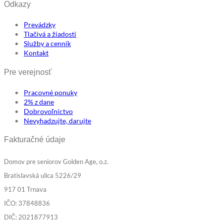
Odkazy
Prevádzky
Tlačivá a žiadosti
Služby a cenník
Kontakt
Pre verejnosť
Pracovné ponuky
2% z dane
Dobrovoľníctvo
Nevyhadzujte, darujte
Fakturačné údaje
Domov pre seniorov Golden Age, o.z.
Bratislavská ulica 5226/29
917 01 Trnava
IČO: 37848836
DIČ: 2021877913