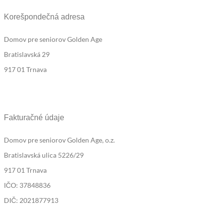
Korešpondečná adresa
Domov pre seniorov Golden Age
Bratislavská 29
917 01 Trnava
Fakturačné údaje
Domov pre seniorov Golden Age, o.z.
Bratislavská ulica 5226/29
917 01 Trnava
IČO: 37848836
DIČ: 2021877913