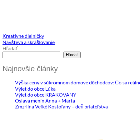
Kreatívne dielničky
Návšteva a skrášlovanie
Hľadať
Hľadať
Najnovšie články
Výška ceny v súkromnom domove dôchodcov: Čo sa reálne s
Výlet do obce Lúka
Výlet do obce KRAKOVANY
Oslava menín Anna + Marta
Zmzrlina Veľké Kostoľany – deň priateľstva