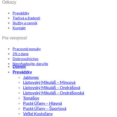
Odkazy
Prevádzky
Tlačivá a žiadosti
Služby a cenník
Kontakt
Pre verejnosť
Pracovné ponuky
2% z dane
Dobrovoľníctvo
Nevyhadzujte, darujte
Domov
Prevádzky
Jablonec
Liptovský Mikuláš – Mincová
Liptovský Mikuláš – Ondrášová
Liptovský Mikuláš – Ondrášovská
Tomášov
Pusté Úľany – Hlavná
Pusté Úľany – Športová
Veľké Kostoľany