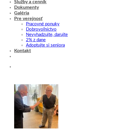
Služby a cenník
Dokumenty
Galéria
Pre verejnosť
Pracovné ponuky
Dobrovoľníctvo
Nevyhadzujte, darujte
2% z dane
Adoptujte si seniora
Kontakt