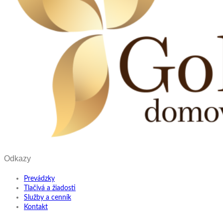
Odkazy
Prevádzky
Tlačivá a žiadosti
Služby a cenník
Kontakt