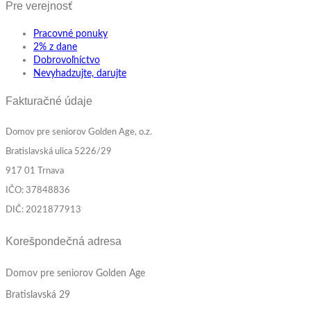
Pre verejnosť
Pracovné ponuky
2% z dane
Dobrovoľníctvo
Nevyhadzujte, darujte
Fakturačné údaje
Domov pre seniorov Golden Age, o.z.
Bratislavská ulica 5226/29
917 01 Trnava
IČO: 37848836
DIČ: 2021877913
Korešpondečná adresa
Domov pre seniorov Golden Age
Bratislavská 29