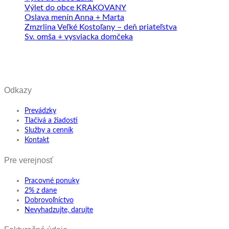
Výlet do obce KRAKOVANY
Oslava menín Anna + Marta
Zmzrlina Veľké Kostoľany – deň priateľstva
Sv. omša + vysviacka domčeka
Odkazy
Prevádzky
Tlačivá a žiadosti
Služby a cenník
Kontakt
Pre verejnosť
Pracovné ponuky
2% z dane
Dobrovoľníctvo
Nevyhadzujte, darujte