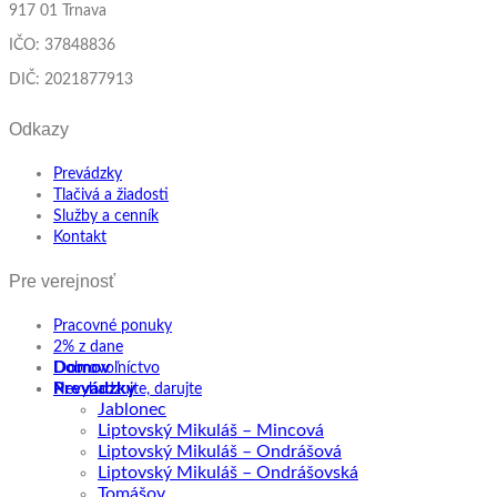
917 01 Trnava
IČO: 37848836
DIČ: 2021877913
Odkazy
Prevádzky
Tlačivá a žiadosti
Služby a cenník
Kontakt
Pre verejnosť
Pracovné ponuky
2% z dane
Domov
Dobrovoľníctvo
Prevádzky
Nevyhadzujte, darujte
Jablonec
Liptovský Mikuláš – Mincová
Liptovský Mikuláš – Ondrášová
Liptovský Mikuláš – Ondrášovská
Tomášov