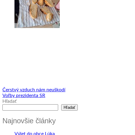
Čerstvý vzduch nám neuškodí
Voľby prezidenta SR
Hľadať
Hľadať
Najnovšie články
Výlet do obce Lúka