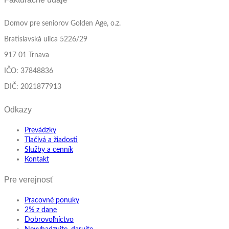
Domov pre seniorov Golden Age, o.z.
Bratislavská ulica 5226/29
917 01 Trnava
IČO: 37848836
DIČ: 2021877913
Odkazy
Prevádzky
Tlačivá a žiadosti
Služby a cenník
Kontakt
Pre verejnosť
Pracovné ponuky
2% z dane
Dobrovoľníctvo