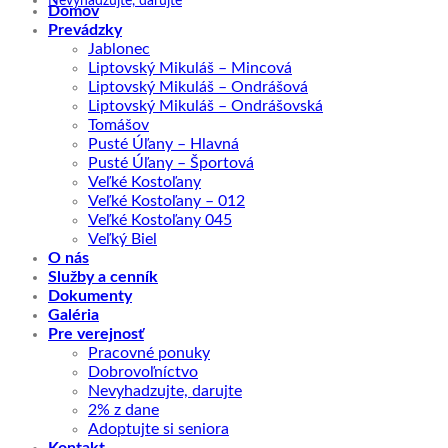
Nevyhadzujte, darujte
Domov
Prevádzky
Jablonec
Liptovský Mikuláš – Mincová
Liptovský Mikuláš – Ondrášová
Liptovský Mikuláš – Ondrášovská
Tomášov
Pusté Úľany – Hlavná
Pusté Úľany – Športová
Veľké Kostoľany
Veľké Kostoľany – 012
Veľké Kostoľany 045
Veľký Biel
O nás
Služby a cenník
Dokumenty
Galéria
Pre verejnosť
Pracovné ponuky
Dobrovoľníctvo
Nevyhadzujte, darujte
2% z dane
Adoptujte si seniora
Kontakt