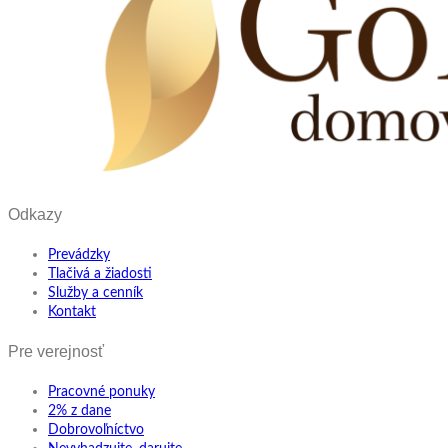
Odkazy
Prevádzky
Tlačivá a žiadosti
Služby a cenník
Kontakt
Pre verejnosť
Pracovné ponuky
2% z dane
Dobrovoľníctvo