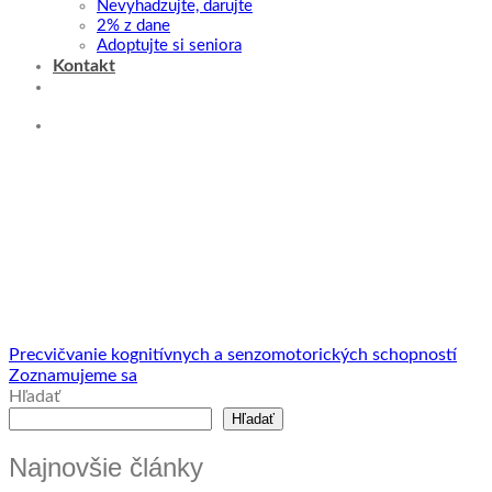
Nevyhadzujte, darujte
2% z dane
Adoptujte si seniora
Kontakt
Precvičvanie kognitívnych a senzomotorických schopností
Zoznamujeme sa
Hľadať
Hľadať
Najnovšie články