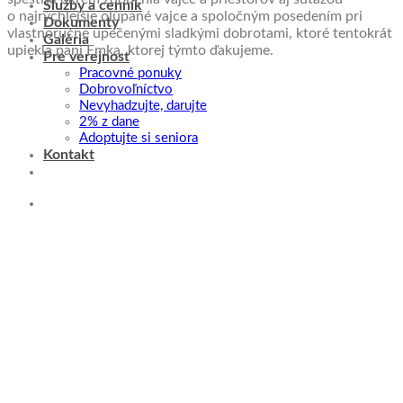
Služby a cenník
o najrýchlejšie olúpané vajce a spoločným posedením pri
Dokumenty
vlastnoručne upečenými sladkými dobrotami, ktoré tentokrát
Galéria
upiekla pani Emka, ktorej týmto ďakujeme.
Pre verejnosť
Pracovné ponuky
Dobrovoľníctvo
Nevyhadzujte, darujte
2% z dane
Adoptujte si seniora
Kontakt