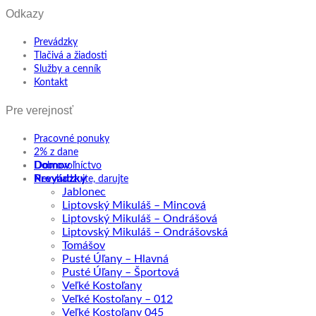
Odkazy
Prevádzky
Tlačivá a žiadosti
Služby a cenník
Kontakt
Pre verejnosť
Pracovné ponuky
2% z dane
Domov
Dobrovoľníctvo
Prevádzky
Nevyhadzujte, darujte
Jablonec
Liptovský Mikuláš – Mincová
Liptovský Mikuláš – Ondrášová
Liptovský Mikuláš – Ondrášovská
Tomášov
Pusté Úľany – Hlavná
Pusté Úľany – Športová
Veľké Kostoľany
Veľké Kostoľany – 012
Veľké Kostoľany 045