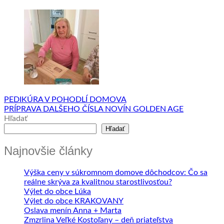
PEDIKÚRA V POHODLÍ DOMOVA
PRÍPRAVA DALŠEHO ČÍSLA NOVÍN GOLDEN AGE
Hľadať
Hľadať
Najnovšie články
Výška ceny v súkromnom domove dôchodcov: Čo sa
reálne skrýva za kvalitnou starostlivosťou?
Výlet do obce Lúka
Výlet do obce KRAKOVANY
Oslava menín Anna + Marta
Zmzrlina Veľké Kostoľany – deň priateľstva