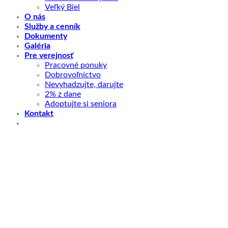
Veľký Biel
O nás
Služby a cenník
Dokumenty
Galéria
Pre verejnosť
Pracovné ponuky
Dobrovoľníctvo
Nevyhadzujte, darujte
2% z dane
Adoptujte si seniora
Kontakt