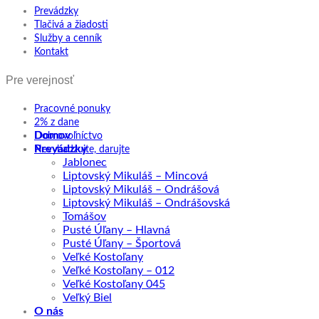
Prevádzky
Tlačivá a žiadosti
Služby a cenník
Kontakt
Pre verejnosť
Pracovné ponuky
2% z dane
Domov
Dobrovoľníctvo
Prevádzky
Nevyhadzujte, darujte
Jablonec
Liptovský Mikuláš – Mincová
Liptovský Mikuláš – Ondrášová
Liptovský Mikuláš – Ondrášovská
Tomášov
Pusté Úľany – Hlavná
Pusté Úľany – Športová
Veľké Kostoľany
Veľké Kostoľany – 012
Veľké Kostoľany 045
Veľký Biel
O nás