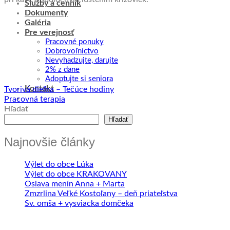
Služby a cenník
Dokumenty
Galéria
Pre verejnosť
Pracovné ponuky
Dobrovoľníctvo
Nevyhadzujte, darujte
2% z dane
Adoptujte si seniora
Kontakt
Tvorivá dieľna – Tečúce hodiny
Pracovná terapia
Hľadať
Hľadať
Najnovšie články
Výlet do obce Lúka
Výlet do obce KRAKOVANY
Oslava menín Anna + Marta
Zmzrlina Veľké Kostoľany – deň priateľstva
Sv. omša + vysviacka domčeka