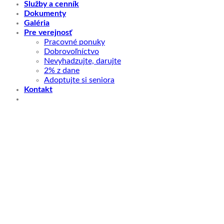
Služby a cenník
Dokumenty
Galéria
Pre verejnosť
Pracovné ponuky
Dobrovoľníctvo
Nevyhadzujte, darujte
2% z dane
Adoptujte si seniora
Kontakt