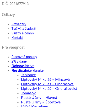
DIČ: 2021877913
Odkazy
Prevádzky
Tlačivá a žiadosti
Služby a cenník
Kontakt
Pre verejnosť
Pracovné ponuky
2% z dane
Domov
Dobrovoľníctvo
Prevádzky
Nevyhadzujte, darujte
Jablonec
Liptovský Mikuláš – Mincová
Liptovský Mikuláš – Ondrášová
Liptovský Mikuláš – Ondrášovská
Tomášov
Pusté Úľany – Hlavná
Pusté Úľany – Športová
Veľké Kostoľany