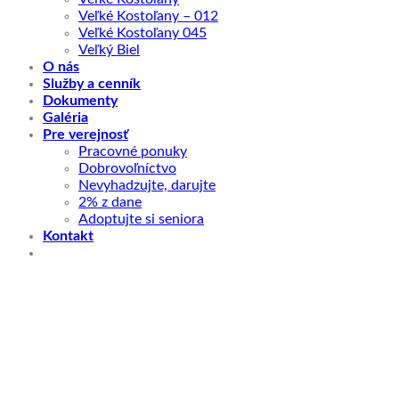
Veľké Kostoľany – 012
Veľké Kostoľany 045
Veľký Biel
O nás
Služby a cenník
Dokumenty
Galéria
Pre verejnosť
Pracovné ponuky
Dobrovoľníctvo
Nevyhadzujte, darujte
2% z dane
Adoptujte si seniora
Kontakt