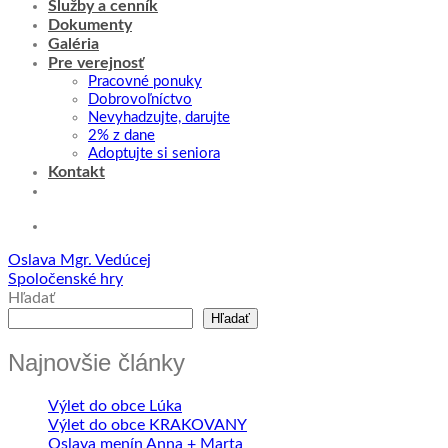
Služby a cenník
Dokumenty
Galéria
Pre verejnosť
Pracovné ponuky
Dobrovoľníctvo
Nevyhadzujte, darujte
2% z dane
Adoptujte si seniora
Kontakt
Oslava Mgr. Vedúcej
Spoločenské hry
Hľadať
Hľadať
Najnovšie články
Výlet do obce Lúka
Výlet do obce KRAKOVANY
Oslava menín Anna + Marta