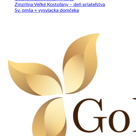
Zmzrlina Veľké Kostoľany – deň priateľstva
Sv. omša + vysviacka domčeka