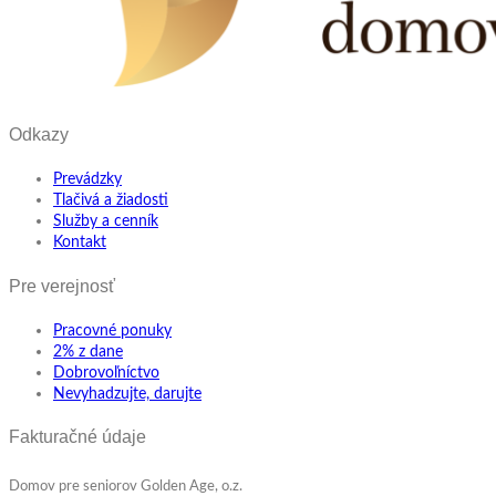
Odkazy
Prevádzky
Tlačivá a žiadosti
Služby a cenník
Kontakt
Pre verejnosť
Pracovné ponuky
2% z dane
Dobrovoľníctvo
Nevyhadzujte, darujte
Fakturačné údaje
Domov pre seniorov Golden Age, o.z.