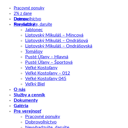
Pracovné ponuky
2% z dane
Domov
Dobrovoľníctvo
Prevádzky
Nevyhadzujte, darujte
Jablonec
Liptovský Mikuláš – Mincová
Liptovský Mikuláš – Ondrášová
Liptovský Mikuláš – Ondrášovská
Tomášov
Pusté Úľany – Hlavná
Pusté Úľany – Športová
Veľké Kostoľany
Veľké Kostoľany – 012
Veľké Kostoľany 045
Veľký Biel
O nás
Služby a cenník
Dokumenty
Galéria
Pre verejnosť
Pracovné ponuky
Dobrovoľníctvo
Nevyhadzujte, darujte