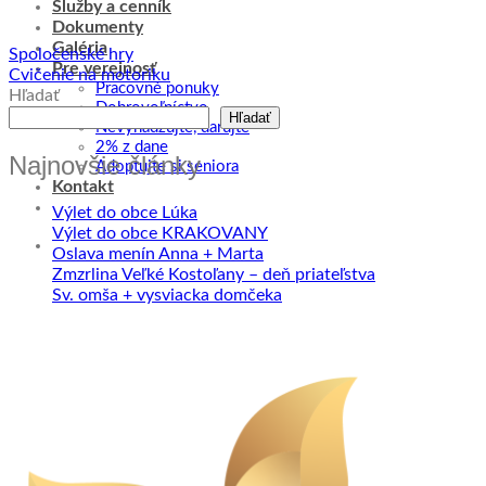
Služby a cenník
Dokumenty
Galéria
Spoločenské hry
Pre verejnosť
Cvičenie na motoriku
Pracovné ponuky
Hľadať
Dobrovoľníctvo
Hľadať
Nevyhadzujte, darujte
2% z dane
Najnovšie články
Adoptujte si seniora
Kontakt
Výlet do obce Lúka
Výlet do obce KRAKOVANY
Oslava menín Anna + Marta
Zmzrlina Veľké Kostoľany – deň priateľstva
Sv. omša + vysviacka domčeka