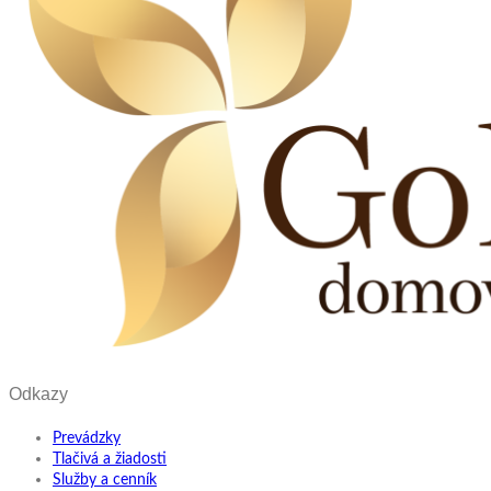
Odkazy
Prevádzky
Tlačivá a žiadosti
Služby a cenník