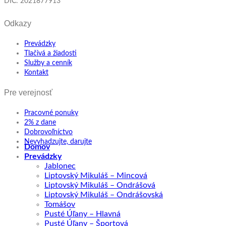
DIČ: 2021877913
Odkazy
Prevádzky
Tlačivá a žiadosti
Služby a cenník
Kontakt
Pre verejnosť
Pracovné ponuky
2% z dane
Dobrovoľníctvo
Nevyhadzujte, darujte
Domov
Prevádzky
Jablonec
Liptovský Mikuláš – Mincová
Liptovský Mikuláš – Ondrášová
Liptovský Mikuláš – Ondrášovská
Tomášov
Pusté Úľany – Hlavná
Pusté Úľany – Športová