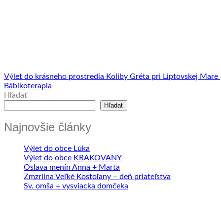
Výlet do krásneho prostredia Koliby Gréta pri Liptovskej Mare
Bábikoterapia
Hľadať
Hľadať
Najnovšie články
Výlet do obce Lúka
Výlet do obce KRAKOVANY
Oslava menín Anna + Marta
Zmzrlina Veľké Kostoľany – deň priateľstva
Sv. omša + vysviacka domčeka