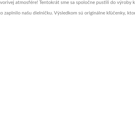
a tvorivej atmosfére! Tentokrát sme sa spoločne pustili do výrob
o zaplnilo našu dielničku. Výsledkom sú originálne kľúčenky, ktor