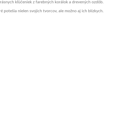
y krásnych kľúčeniek z farebných korálok a drevených ozdôb.
é potešia nielen svojich tvorcov, ale možno aj ich blízkych.