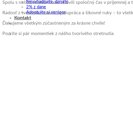
Nevyhadzujte, darujte
Spolu s našimi klientmi sme strávili spoločný čas v príjemnej 
2% z dane
Adoptujte si seniora
Radosť z tvorenia, smiech, spolupráca a šikovné ruky – to všetk
Kontakt
Ďakujeme všetkým zúčastneným za krásne chvíle!
Pozrite si pár momentiek z nášho tvorivého stretnutia