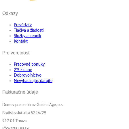
Odkazy
Prevádzky
Tlačivá a žiadosti
Služby a cenník
Kontakt
Pre verejnosť
Pracovné ponuky
2% z dane
Dobrovoľníctvo
Nevyhadzujte, darujte
Fakturačné údaje
Domov pre seniorov Golden Age, o.z.
Bratislavská ulica 5226/29
917 01 Trnava