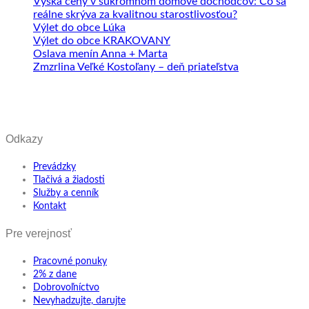
Výška ceny v súkromnom domove dôchodcov: Čo sa
reálne skrýva za kvalitnou starostlivosťou?
Výlet do obce Lúka
Výlet do obce KRAKOVANY
Oslava menín Anna + Marta
Zmzrlina Veľké Kostoľany – deň priateľstva
Odkazy
Prevádzky
Tlačivá a žiadosti
Služby a cenník
Kontakt
Pre verejnosť
Pracovné ponuky
2% z dane
Dobrovoľníctvo
Nevyhadzujte, darujte