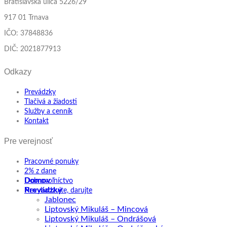
Bratislavská ulica 5226/29
917 01 Trnava
IČO: 37848836
DIČ: 2021877913
Odkazy
Prevádzky
Tlačivá a žiadosti
Služby a cenník
Kontakt
Pre verejnosť
Pracovné ponuky
2% z dane
Domov
Dobrovoľníctvo
Prevádzky
Nevyhadzujte, darujte
Jablonec
Liptovský Mikuláš – Mincová
Liptovský Mikuláš – Ondrášová