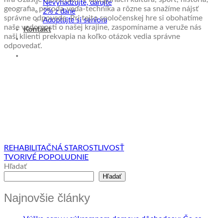
Nevyhadzujte, darujte
geografia, príroda-veda-technika a rôzne sa snažíme nájsť
2% z dane
správne odpovede. Pri tejto spoločenskej hre si obohatíme
Adoptujte si seniora
naše vedomosti o našej krajine, zaspomíname a veruže nás
Kontakt
naši klienti prekvapia na koľko otázok vedia správne
odpovedať.
REHABILITAČNÁ STAROSTLIVOSŤ
TVORIVÉ POPOLUDNIE
Hľadať
Hľadať
Najnovšie články