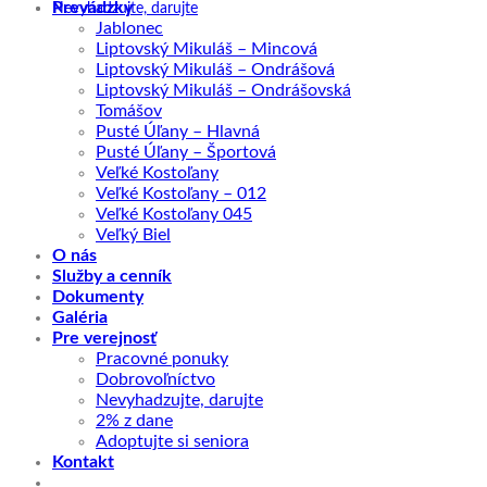
Prevádzky
Nevyhadzujte, darujte
Jablonec
Liptovský Mikuláš – Mincová
Liptovský Mikuláš – Ondrášová
Liptovský Mikuláš – Ondrášovská
Tomášov
Pusté Úľany – Hlavná
Pusté Úľany – Športová
Veľké Kostoľany
Veľké Kostoľany – 012
Veľké Kostoľany 045
Veľký Biel
O nás
Služby a cenník
Dokumenty
Galéria
Pre verejnosť
Pracovné ponuky
Dobrovoľníctvo
Nevyhadzujte, darujte
2% z dane
Adoptujte si seniora
Kontakt