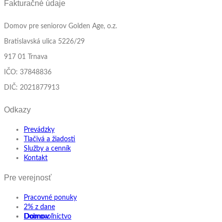
Fakturačné údaje
Domov pre seniorov Golden Age, o.z.
Bratislavská ulica 5226/29
917 01 Trnava
IČO: 37848836
DIČ: 2021877913
Odkazy
Prevádzky
Tlačivá a žiadosti
Služby a cenník
Kontakt
Pre verejnosť
Pracovné ponuky
2% z dane
Domov
Dobrovoľníctvo