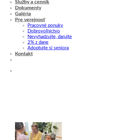
Služby a cenník
Dokumenty
Galéria
Pre verejnosť
Pracovné ponuky
Dobrovoľníctvo
Nevyhadzujte, darujte
2% z dane
Adoptujte si seniora
Kontakt