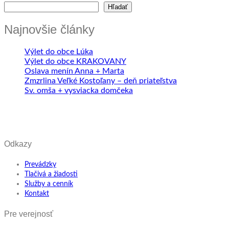
Hľadať
Najnovšie články
Výlet do obce Lúka
Výlet do obce KRAKOVANY
Oslava menín Anna + Marta
Zmzrlina Veľké Kostoľany – deň priateľstva
Sv. omša + vysviacka domčeka
Odkazy
Prevádzky
Tlačivá a žiadosti
Služby a cenník
Kontakt
Pre verejnosť