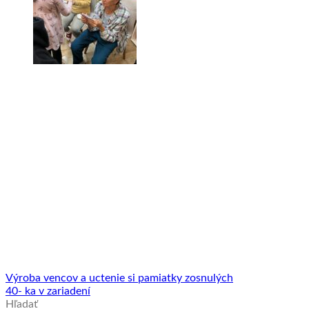
Výroba vencov a uctenie si pamiatky zosnulých
40- ka v zariadení
Hľadať