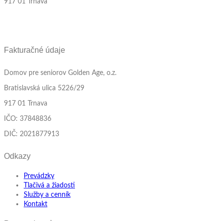
917 01 Trnava
Fakturačné údaje
Domov pre seniorov Golden Age, o.z.
Bratislavská ulica 5226/29
917 01 Trnava
IČO: 37848836
DIČ: 2021877913
Odkazy
Prevádzky
Tlačivá a žiadosti
Služby a cenník
Kontakt