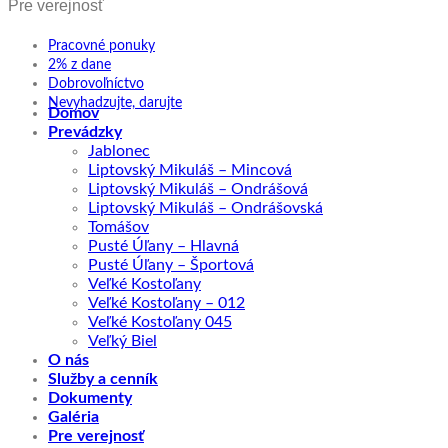
Pre verejnosť
Pracovné ponuky
2% z dane
Dobrovoľníctvo
Nevyhadzujte, darujte
Domov
Prevádzky
Jablonec
Liptovský Mikuláš – Mincová
Liptovský Mikuláš – Ondrášová
Liptovský Mikuláš – Ondrášovská
Tomášov
Pusté Úľany – Hlavná
Pusté Úľany – Športová
Veľké Kostoľany
Veľké Kostoľany – 012
Veľké Kostoľany 045
Veľký Biel
O nás
Služby a cenník
Dokumenty
Galéria
Pre verejnosť