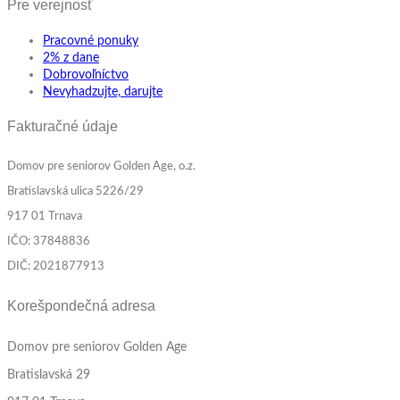
Pre verejnosť
Pracovné ponuky
2% z dane
Dobrovoľníctvo
Nevyhadzujte, darujte
Fakturačné údaje
Domov pre seniorov Golden Age, o.z.
Bratislavská ulica 5226/29
917 01 Trnava
IČO: 37848836
DIČ: 2021877913
Korešpondečná adresa
Domov pre seniorov Golden Age
Bratislavská 29