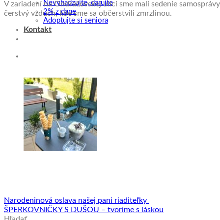
Nevyhadzujte, darujte
V zariadení na Ondrašovskej ulici sme mali sedenie samosprávy
2% z dane
čerstvý vzduch, kde sme sa občerstvili zmrzlinou.
Adoptujte si seniora
Kontakt
Narodeninová oslava našej pani riaditeľky
ŠPERKOVNIČKY S DUŠOU – tvoríme s láskou
Hľadať