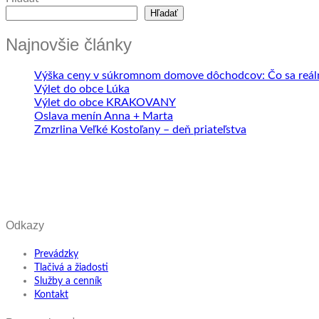
Hľadať
Najnovšie články
Výška ceny v súkromnom domove dôchodcov: Čo sa reálne
Výlet do obce Lúka
Výlet do obce KRAKOVANY
Oslava menín Anna + Marta
Zmzrlina Veľké Kostoľany – deň priateľstva
Odkazy
Prevádzky
Tlačivá a žiadosti
Služby a cenník
Kontakt