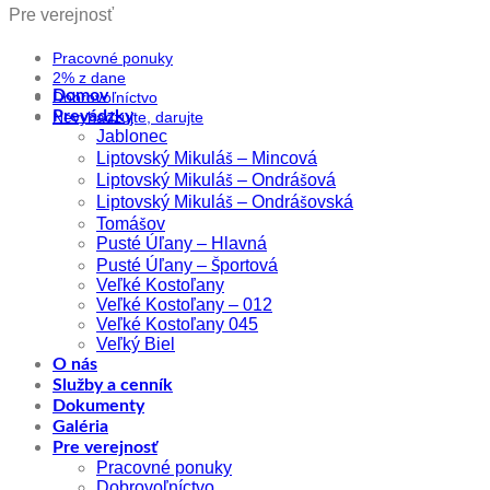
Pre verejnosť
Pracovné ponuky
2% z dane
Domov
Dobrovoľníctvo
Prevádzky
Nevyhadzujte, darujte
Jablonec
Liptovský Mikuláš – Mincová
Liptovský Mikuláš – Ondrášová
Liptovský Mikuláš – Ondrášovská
Tomášov
Pusté Úľany – Hlavná
Pusté Úľany – Športová
Veľké Kostoľany
Veľké Kostoľany – 012
Veľké Kostoľany 045
Veľký Biel
O nás
Služby a cenník
Dokumenty
Galéria
Pre verejnosť
Pracovné ponuky
Dobrovoľníctvo