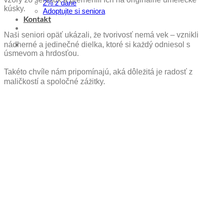
2% z dane
kúsky.
Adoptujte si seniora
Kontakt
Naši seniori opäť ukázali, že tvorivosť nemá vek – vznikli
nádherné a jedinečné dielka, ktoré si každý odniesol s
úsmevom a hrdosťou.
Takéto chvíle nám pripomínajú, aká dôležitá je radosť z
maličkostí a spoločné zážitky.