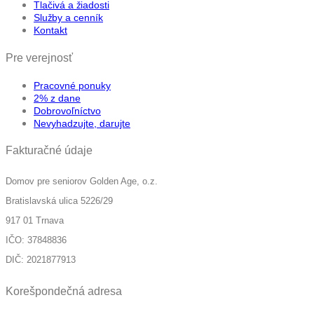
Tlačivá a žiadosti
Služby a cenník
Kontakt
Pre verejnosť
Pracovné ponuky
2% z dane
Dobrovoľníctvo
Nevyhadzujte, darujte
Fakturačné údaje
Domov pre seniorov Golden Age, o.z.
Bratislavská ulica 5226/29
917 01 Trnava
IČO: 37848836
DIČ: 2021877913
Korešpondečná adresa